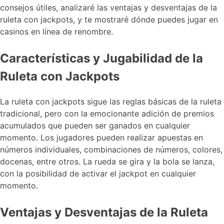
consejos útiles, analizaré las ventajas y desventajas de la
ruleta con jackpots, y te mostraré dónde puedes jugar en
casinos en línea de renombre.
Características y Jugabilidad de la
Ruleta con Jackpots
La ruleta con jackpots sigue las reglas básicas de la ruleta
tradicional, pero con la emocionante adición de premios
acumulados que pueden ser ganados en cualquier
momento. Los jugadores pueden realizar apuestas en
números individuales, combinaciones de números, colores,
docenas, entre otros. La rueda se gira y la bola se lanza,
con la posibilidad de activar el jackpot en cualquier
momento.
Ventajas y Desventajas de la Ruleta