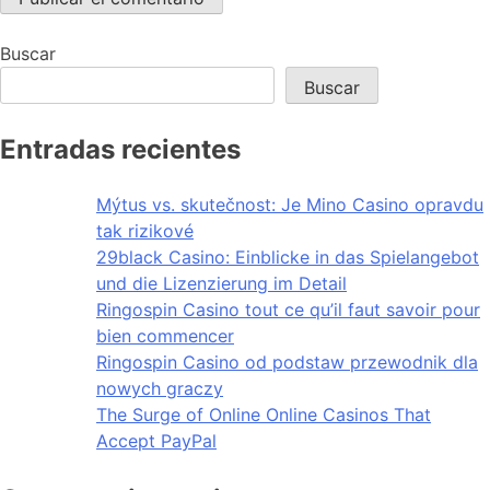
Buscar
Buscar
Entradas recientes
Mýtus vs. skutečnost: Je Mino Casino opravdu
tak rizikové
29black Casino: Einblicke in das Spielangebot
und die Lizenzierung im Detail
Ringospin Casino tout ce qu’il faut savoir pour
bien commencer
Ringospin Casino od podstaw przewodnik dla
nowych graczy
The Surge of Online Online Casinos That
Accept PayPal