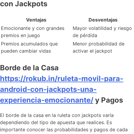
con Jackpots
Ventajas
Desventajas
Emocionante y con grandes
Mayor volatilidad y riesgo
premios en juego
de pérdida
Premios acumulados que
Menor probabilidad de
pueden cambiar vidas
activar el jackpot
Borde de la Casa
https://rokub.in/ruleta-movil-para-
android-con-jackpots-una-
experiencia-emocionante/
y Pagos
El borde de la casa en la ruleta con jackpots varía
dependiendo del tipo de apuesta que realices. Es
importante conocer las probabilidades y pagos de cada